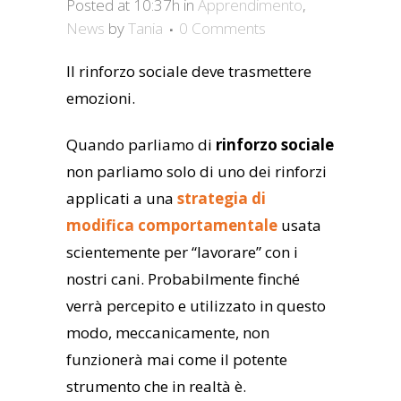
Posted at 10:37h
in
Apprendimento
,
News
by
Tania
0 Comments
Il rinforzo sociale deve trasmettere
emozioni.
Quando parliamo di
rinforzo sociale
non parliamo solo di uno dei rinforzi
applicati a una
strategia di
modifica comportamentale
usata
scientemente per “lavorare” con i
nostri cani. Probabilmente finché
verrà percepito e utilizzato in questo
modo, meccanicamente, non
funzionerà mai come il potente
strumento che in realtà è.