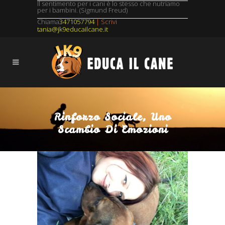
Il sentimento per i cani è lo stesso che nutriamo
per i bambini. (Sigmund Freud)
Chiama
3471057794
| Scrivi
tania@jk9educailcane.it
Rinforzo Sociale, Uno
Scambio Di Emozioni