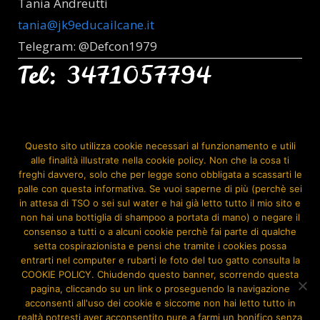
Tania Andreutti
tania@jk9educailcane.it
Telegram: @Defcon1979
Tel: 3471057794
Seguimi Anche Su:
Questo sito utilizza cookie necessari al funzionamento e utili
alle finalità illustrate nella cookie policy. Non che la cosa ti
freghi davvero, solo che per legge sono obbligata a scassarti le
palle con questa informativa. Se vuoi saperne di più (perchè sei
in attesa di TSO o sei sul water e hai già letto tutto il mio sito e
non hai una bottiglia di shampoo a portata di mano) o negare il
consenso a tutti o a alcuni cookie perchè fai parte di qualche
setta cospirazionista e pensi che tramite i cookies possa
entrarti nel computer e rubarti le foto del tuo gatto consulta la
COOKIE POLICY. Chiudendo questo banner, scorrendo questa
pagina, cliccando su un link o proseguendo la navigazione
acconsenti all'uso dei cookie e siccome non hai letto tutto in
realtà potresti aver acconsentito pure a farmi un bonifico senza