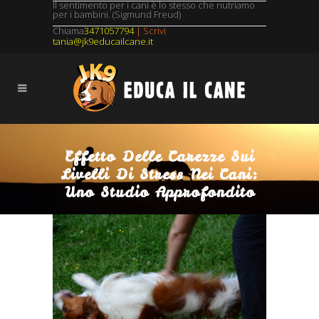
Il sentimento per i cani è lo stesso che nutriamo
per i bambini. (Sigmund Freud)
Chiama
3471057794
| Scrivi
tania@jk9educailcane.it
Effetto Delle Carezze Sui
Livelli Di Stress Nei Cani:
Uno Studio Approfondito