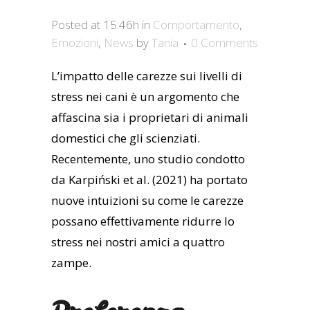
Posted at 15:46h
in
Comportamento
,
Emozioni
,
News
by
Tania
0 Comments
L’impatto delle carezze sui livelli di
stress nei cani è un argomento che
affascina sia i proprietari di animali
domestici che gli scienziati.
Recentemente, uno studio condotto
da Karpiński et al. (2021) ha portato
nuove intuizioni su come le carezze
possano effettivamente ridurre lo
stress nei nostri amici a quattro
zampe.