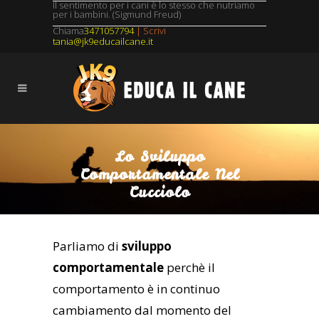
Il sentimento per i cani è lo stesso che nutriamo
per i bambini. (Sigmund Freud)
Chiama
3471057794
| Scrivi
tania@jk9educailcane.it
Lo Sviluppo
Comportamentale Nel
Cucciolo
Parliamo di
sviluppo
comportamentale
perchè il
comportamento è in continuo
cambiamento dal momento del