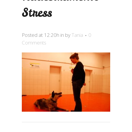
Stress
Posted at 12:20h
in
by
Tania
0
Comments