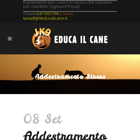
Il sentimento per i cani è lo stesso che nutriamo
per i bambini. (Sigmund Freud)
Chiama
3471057794
| Scrivi
tania@jk9educailcane.it
Addestramento Stress
08 Set
Addestramento