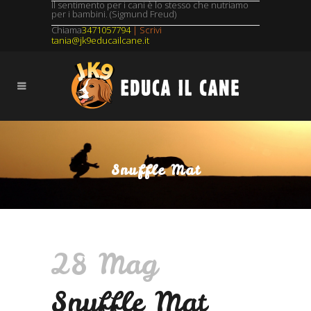
Il sentimento per i cani è lo stesso che nutriamo
per i bambini. (Sigmund Freud)
Chiama
3471057794
| Scrivi
tania@jk9educailcane.it
Snuffle Mat
28 Mag
Snuffle Mat