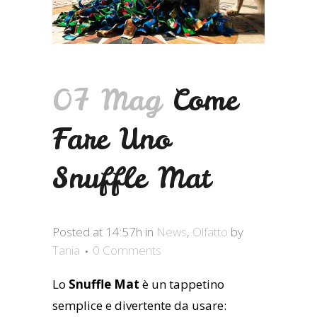
07 Mag
Come
Fare Uno
Snuffle Mat
Posted at 14:57h
in
News
,
Olfatto
by
Tania
0 Comments
Lo
Snuffle Mat
è un tappetino
semplice e divertente da usare: