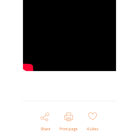
Share
Print page
4
Likes