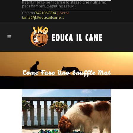
Il sentimento per i cani è lo stesso che nutriamo
per i bambini. (Sigmund Freud)
Chiama
3471057794
| Scrivi
tania@jk9educailcane.it
Come Fare Uno Snuffle Mat