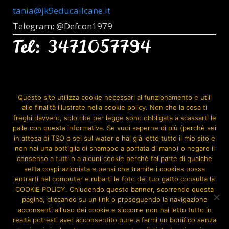
tania@jk9educailcane.it
Telegram: @Defcon1979
Tel: 3471057794
Seguimi Anche Su:
Questo sito utilizza cookie necessari al funzionamento e utili
alle finalità illustrate nella cookie policy. Non che la cosa ti
freghi davvero, solo che per legge sono obbligata a scassarti le
palle con questa informativa. Se vuoi saperne di più (perchè sei
in attesa di TSO o sei sul water e hai già letto tutto il mio sito e
non hai una bottiglia di shampoo a portata di mano) o negare il
consenso a tutti o a alcuni cookie perchè fai parte di qualche
setta cospirazionista e pensi che tramite i cookies possa
entrarti nel computer e rubarti le foto del tuo gatto consulta la
COOKIE POLICY. Chiudendo questo banner, scorrendo questa
pagina, cliccando su un link o proseguendo la navigazione
acconsenti all'uso dei cookie e siccome non hai letto tutto in
realtà potresti aver acconsentito pure a farmi un bonifico senza