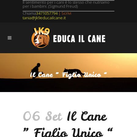
Il sentimento per i cani è lo stesso che nutriamo
per i bambini. (Sigmund Freud)
Chiama
3471057794
| Scrivi
tania@jk9educailcane.it
Il Cane ” Figlio Unico “
06 Set
Il Cane
” Figlio Unico “