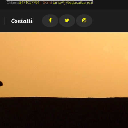
Chiama
3471057794
| Scrivi
tania@jk9educailcane.it
Contatti