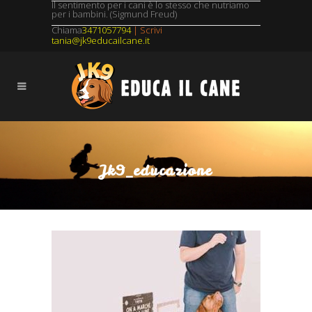
Il sentimento per i cani è lo stesso che nutriamo
per i bambini. (Sigmund Freud)
Chiama
3471057794
| Scrivi
tania@jk9educailcane.it
Jk9_educazione