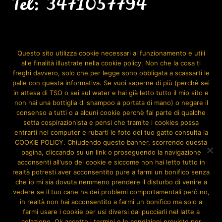
Tel: 3471057794
Seguimi Anche Su:
Questo sito utilizza cookie necessari al funzionamento e utili
alle finalità illustrate nella cookie policy. Non che la cosa ti
freghi davvero, solo che per legge sono obbligata a scassarti le
palle con questa informativa. Se vuoi saperne di più (perchè sei
in attesa di TSO o sei sul water e hai già letto tutto il mio sito e
non hai una bottiglia di shampoo a portata di mano) o negare il
consenso a tutti o a alcuni cookie perchè fai parte di qualche
setta cospirazionista e pensi che tramite i cookies possa
entrarti nel computer e rubarti le foto del tuo gatto consulta la
COOKIE POLICY. Chiudendo questo banner, scorrendo questa
pagina, cliccando su un link o proseguendo la navigazione
acconsenti all'uso dei cookie e siccome non hai letto tutto in
realtà potresti aver acconsentito pure a farmi un bonifico senza
che io mi sia dovuta nemmeno prendere il disturbo di venire a
vedere se il tuo cane ha dei problemi comportamentali però no,
in realtà non hai acconsentito a farmi un bonifico ma solo a
Home
Chi Sono
Contatti
Cookies &
farmi usare i cookie per usi diversi dal pucciarli nel latte a
colazione. Ok accetto i termini e le condizioni previste per