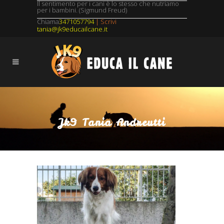
Il sentimento per i cani è lo stesso che nutriamo
per i bambini. (Sigmund Freud)
Chiama
3471057794
| Scrivi
tania@jk9educailcane.it
Jk9 Tania Andreutti